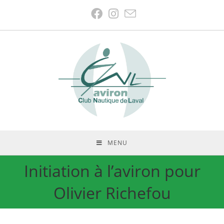
MENU
Initiation à l’aviron pour
Olivier Richefou