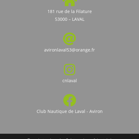
181 rue de la Filature
53000 – LAVAL
avironlaval53@orange.fr
cnlaval
Club Nautique de Laval - Aviron